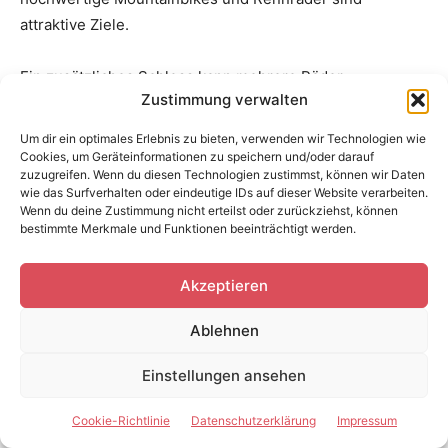
attraktive Ziele.
Ein zusätzliches Schloss kann mehrere Räder
Zustimmung verwalten
miteinander und mit dem Träger verbinden. Das
erschwert schnelles Wegnehmen. Trotzdem bleiben
Um dir ein optimales Erlebnis zu bieten, verwenden wir Technologien wie
Fahrräder auf einem Träger sichtbarer und leichter
Cookies, um Geräteinformationen zu speichern und/oder darauf
zuzugreifen. Wenn du diesen Technologien zustimmst, können wir Daten
zugänglich als im Fahrzeug.
wie das Surfverhalten oder eindeutige IDs auf dieser Website verarbeiten.
Wenn du deine Zustimmung nicht erteilst oder zurückziehst, können
bestimmte Merkmale und Funktionen beeinträchtigt werden.
Über Nacht sollten Fahrräder möglichst nicht auf dem
Träger bleiben, besonders nicht an öffentlichen
Parkplätzen oder unsicheren Orten. In Ferienwohnungen,
Akzeptieren
Hotels oder Campingplätzen kann ein sicherer
Ablehnen
Abstellraum sinnvoll sein.
Einstellungen ansehen
Fahrradträger lagern und pflegen
Cookie-Richtlinie
Datenschutzerklärung
Impressum