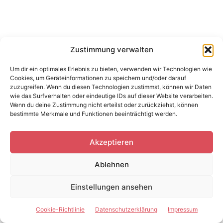
Zustimmung verwalten
Ski Urlaub
Skischuhe für Damen: Warum sie neben
Um dir ein optimales Erlebnis zu bieten, verwenden wir Technologien wie
Cookies, um Geräteinformationen zu speichern und/oder darauf
einem guten Reiseführer im Winterurlaub
zuzugreifen. Wenn du diesen Technologien zustimmst, können wir Daten
nicht fehlen dürfen
wie das Surfverhalten oder eindeutige IDs auf dieser Website verarbeiten.
Wenn du deine Zustimmung nicht erteilst oder zurückziehst, können
bestimmte Merkmale und Funktionen beeinträchtigt werden.
Akzeptieren
Ablehnen
Einstellungen ansehen
Ski Urlaub
Cookie-Richtlinie
Datenschutzerklärung
Impressum
Skibrillen für Reisen: Warum sie neben einem