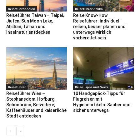
Reiseführer Asien
Reiseführer Afrika
Reiseführer Taiwan – Taipei,
Reise Know-How
Jiufen, Sun Moon Lake,
Reiseführer: Individuell
Alishan, Tainan und
reisen, besser planen und
Inselnatur entdecken
unterwegs wirklich
vorbereitet sein
Reiseführer
Reise Tipps und News
Reiseführer Wien –
10 Handgepäck-Tipps für
Stephansdom, Hofburg,
Flugreisen mit
Schönbrunn, Belvedere,
Hygieneartikeln: Sauber und
Kaffeehäuser und kaiserliche
sicher unterwegs
Stadt entdecken