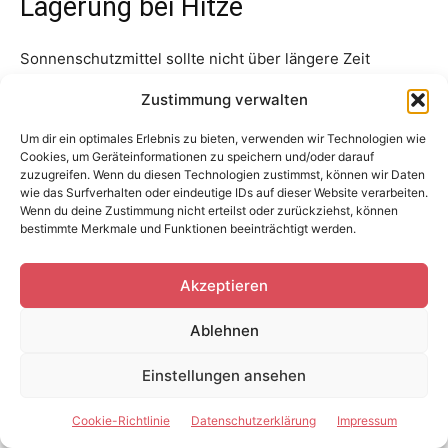
Lagerung bei Hitze
Sonnenschutzmittel sollte nicht über längere Zeit
extremer Hitze ausgesetzt werden. Ein geschlossenes
Zustimmung verwalten
Auto, eine sonnige Fensterbank oder ein ungeschützter
Platz am Strand können sehr hohe Temperaturen
Um dir ein optimales Erlebnis zu bieten, verwenden wir Technologien wie
Cookies, um Geräteinformationen zu speichern und/oder darauf
erreichen.
zuzugreifen. Wenn du diesen Technologien zustimmst, können wir Daten
wie das Surfverhalten oder eindeutige IDs auf dieser Website verarbeiten.
Wenn du deine Zustimmung nicht erteilst oder zurückziehst, können
Die Verpackung sollte möglichst im Schatten oder in
bestimmte Merkmale und Funktionen beeinträchtigt werden.
einer Tasche aufbewahrt werden. Eine Kühltasche ohne
direkten Kontakt zu Eis kann bei sehr heißen
Akzeptieren
Bedingungen hilfreich sein.
Ablehnen
Verändert sich die Konsistenz, der Geruch oder die Farbe
deutlich, sollte das Produkt vorsichtshalber nicht
Einstellungen ansehen
weiterverwendet werden.
Cookie-Richtlinie
Datenschutzerklärung
Impressum