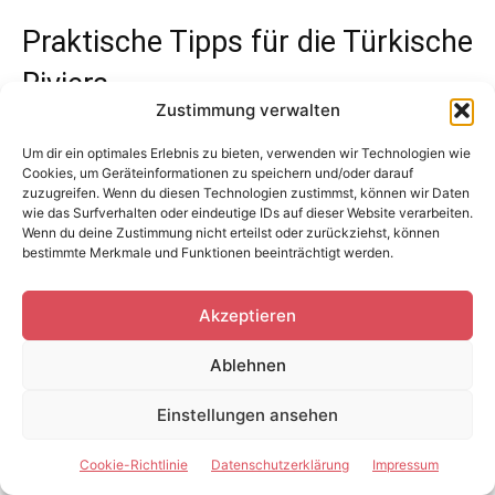
Praktische Tipps für die Türkische
Riviera
Zustimmung verwalten
Die Region sollte nach Reiseart geplant werden. Antalya
Um dir ein optimales Erlebnis zu bieten, verwenden wir Technologien wie
passt gut für Stadt, Strand und kurze Ausflüge. Side
Cookies, um Geräteinformationen zu speichern und/oder darauf
zuzugreifen. Wenn du diesen Technologien zustimmst, können wir Daten
eignet sich für Strand und Antike. Alanya bietet lebendige
wie das Surfverhalten oder eindeutige IDs auf dieser Website verarbeiten.
Ferienatmosphäre. Kemer verbindet Meer und Berge. Kaş
Wenn du deine Zustimmung nicht erteilst oder zurückziehst, können
bestimmte Merkmale und Funktionen beeinträchtigt werden.
wirkt individueller und landschaftlicher. Belek ist
besonders komfortorientiert.
Akzeptieren
Für antike Stätten sind frühe Tageszeiten sinnvoll,
Ablehnen
besonders im Sommer. Wasser, Sonnenschutz, bequeme
Schuhe und ausreichend Zeit machen den Besuch
Einstellungen ansehen
deutlich angenehmer.
Cookie-Richtlinie
Datenschutzerklärung
Impressum
Ein Mietwagen lohnt sich vor allem, wenn mehrere Orte,