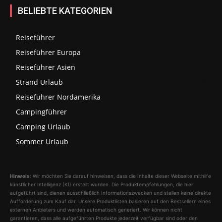
BELIEBTE KATEGORIEN
Reiseführer
275
Reiseführer Europa
202
Reiseführer Asien
64
Strand Urlaub
39
Reiseführer Nordamerika
33
Campingführer
24
Camping Urlaub
23
Sommer Urlaub
22
Hinweis
: Wir möchten Sie darauf hinweisen, dass die Inhalte dieser Webseite mithilfe
künstlicher Intelligenz (KI) erstellt wurden. Die Produktempfehlungen, die hier
aufgeführt sind, dienen ausschließlich Informationszwecken und stellen keine direkte
Aufforderung zum Kauf dar. Unsere Produktlisten basieren auf den Bestsellern eines
externen Anbieters und werden automatisch generiert. Wir können nicht
garantieren, dass alle aufgeführten Produkte jederzeit verfügbar sind oder den