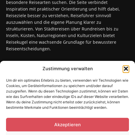
besondere Reisearten suchen. Die Seite verbindet
Inspiration mit praktischer Orientierung und hilft dabei,
Reiseziele besser zu verstehen, Reiseführer sinnvoll
auszuwählen und die eigene Planung klarer zu
strukturieren. Von Städtereisen über Rundreisen bis zu
Inseln, Küsten, Naturregionen und Kulturzielen bietet
Reisekugel eine wachsende Grundlage für bewusstere
Reiseentscheidungen.
Zustimmung verwalten
FOLGT UNS
Um dir ein optimales Erlebnis zu bieten, verwenden wir Technologien wie
Cookies, um Geräteinformationen zu speichern und/oder darauf
zuzugreifen. Wenn du diesen Technologien zustimmst, können wir Daten
wie das Surfverhalten oder eindeutige IDs auf dieser Website verarbeiten.
Wenn du deine Zustimmung nicht erteilst oder zurückziehst, können
bestimmte Merkmale und Funktionen beeinträchtigt werden.
Sitemap
Kontakt
Impressum
Datenschutzerklärung
Cookie-Richtlinie (EU)
Akzeptieren