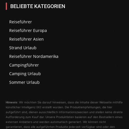
BELIEBTE KATEGORIEN
Reiseführer
275
Reiseführer Europa
202
Reiseführer Asien
64
Strand Urlaub
39
Reiseführer Nordamerika
33
Campingführer
24
Camping Urlaub
23
Sommer Urlaub
22
Hinweis
: Wir möchten Sie darauf hinweisen, dass die Inhalte dieser Webseite mithilfe
künstlicher Intelligenz (KI) erstellt wurden. Die Produktempfehlungen, die hier
aufgeführt sind, dienen ausschließlich Informationszwecken und stellen keine direkte
Aufforderung zum Kauf dar. Unsere Produktlisten basieren auf den Bestsellern eines
externen Anbieters und werden automatisch generiert. Wir können nicht
garantieren, dass alle aufgeführten Produkte jederzeit verfügbar sind oder den