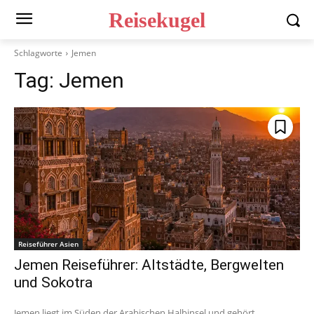
Reisekugel
Schlagworte
Jemen
Tag:
Jemen
Reiseführer Asien
Jemen Reiseführer: Altstädte, Bergwelten
und Sokotra
Jemen liegt im Süden der Arabischen Halbinsel und gehört