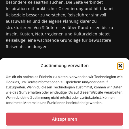
besondere Reisearten suchen. Die Seite verbindet
Inspiration mit praktischer Orientierung und hilft dabei,
Reiseziele besser zu verstehen, Reiseführer sinnvoll
auszuwählen und die eigene Planung klarer zu
strukturieren. Von Städtereisen über Rundreisen bis zu
Inseln, Küsten, Naturregionen und Kulturzielen bietet
Reisekugel eine wachsende Grundlage für bewusstere
Reiseentscheidungen.
Zustimmung verwalten
FOLGT UNS
Um dir ein optimales Erlebnis zu bieten, verwenden wir Technologien wie
Cookies, um Geräteinformationen zu speichern und/oder darauf
zuzugreifen. Wenn du diesen Technologien zustimmst, können wir Daten
wie das Surfverhalten oder eindeutige IDs auf dieser Website verarbeiten.
Wenn du deine Zustimmung nicht erteilst oder zurückziehst, können
bestimmte Merkmale und Funktionen beeinträchtigt werden.
Sitemap
Kontakt
Impressum
Datenschutzerklärung
Cookie-Richtlinie (EU)
Akzeptieren