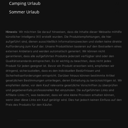
Camping Urlaub
23
Sommer Urlaub
22
Hinweis
: Wir möchten Sie darauf hinweisen, dass die Inhalte dieser Webseite mithilfe
künstlicher Intelligenz (KI) erstellt wurden. Die Produktempfehlungen, die hier
aufgeführt sind, dienen ausschließlich Informationszwecken und stellen keine direkte
Aufforderung zum Kauf dar. Unsere Produktlisten basieren auf den Bestsellern eines
externen Anbieters und werden automatisch generiert. Wir können nicht
garantieren, dass alle aufgeführten Produkte jederzeit verfügbar sind oder den
Qualitätsstandards entsprechen. Es ist wichtig zu beachten, dass nicht jedes
Produkt für jeden geeignet ist. Bevor ein Produkt erworben wird, empfehlen wir
dringend, sicherzustellen, dass es den individuellen Bedürfnissen und
Sicherheitsanforderungen entspricht. Darüber hinaus können bestimmte Artikel
gesetzlichen Bestimmungen unterliegen, deren Einhaltung zu berücksichtigen ist. Wir
empfehlen daher, vor dem Kauf relevante gesetzliche Vorschriften zu überprüfen
und gegebenenfalls professionellen Rat einzuholen. Die aufgeführten Links sind
Affiliate-Links (*), was bedeutet, dass wir eine kleine Provision erhalten können,
wenn über diese Links ein Kauf getätigt wird. Dies hat jedoch keinen Einfluss auf den
Preis des Produkts für den Käufer.