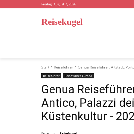
Freitag, August 7, 2026
Reisekugel
STARTSEITE
REISEFÜHRER
STRA
Start
Reiseführer
Genua Reiseführer: Altstadt, Porto
Reiseführer
Reiseführer Europa
Genua Reiseführer:
Antico, Palazzi dei
Küstenkultur
- 20
Erstellt von
Reisekugel