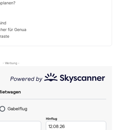
nplanen?
sind
cher für Genua
raste
- Werbung -