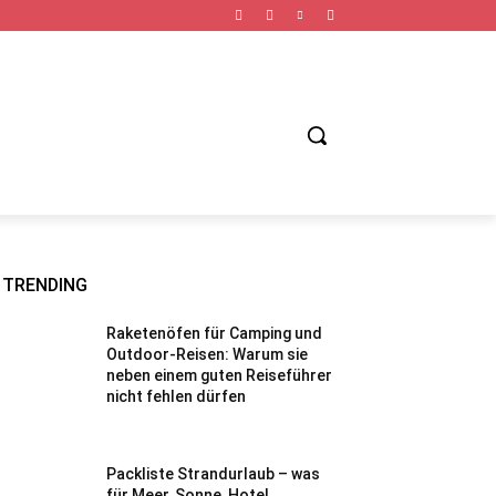
TNESS URLAUB
FAHRRAD URLAUB
STÄDTE URLAUB
TRENDING
Raketenöfen für Camping und
Outdoor-Reisen: Warum sie
neben einem guten Reiseführer
nicht fehlen dürfen
Packliste Strandurlaub – was
für Meer, Sonne, Hotel,