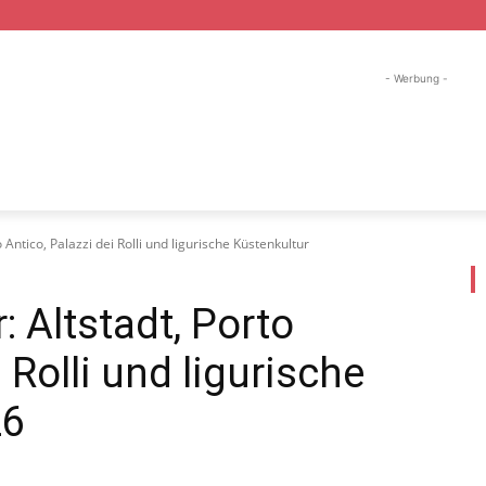
- Werbung -
ND URLAUB
WANDER URLAUB
SKI URLAUB
FI
 Antico, Palazzi dei Rolli und ligurische Küstenkultur
 Altstadt, Porto
 Rolli und ligurische
26