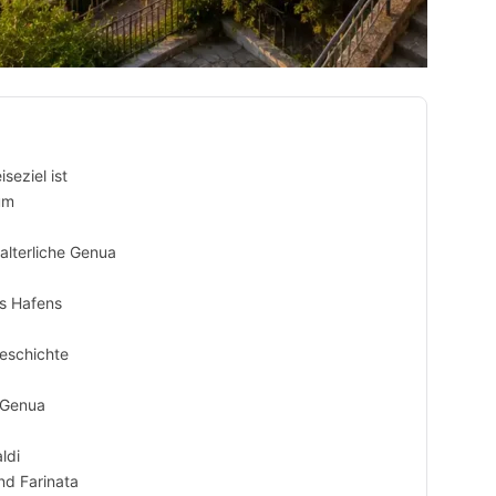
eziel ist
um
alterliche Genua
es Hafens
eschichte
e Genua
ldi
nd Farinata