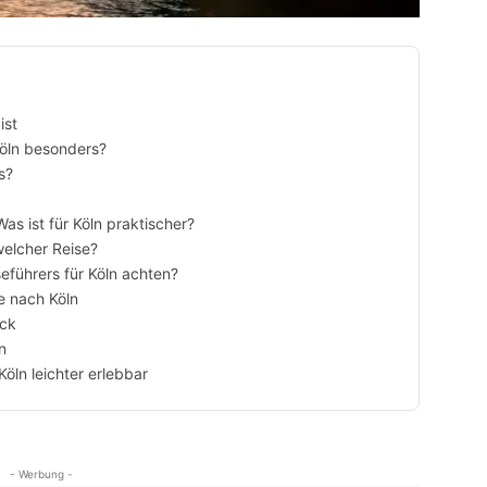
ist
 Köln besonders?
s?
as ist für Köln praktischer?
welcher Reise?
eführers für Köln achten?
e nach Köln
ick
n
Köln leichter erlebbar
- Werbung -