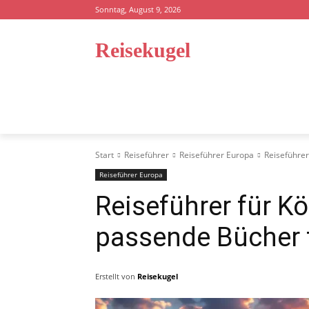
Sonntag, August 9, 2026
Reisekugel
STARTSEITE
REISEFÜHRER
STRA
Start
Reiseführer
Reiseführer Europa
Reiseführer
Reiseführer Europa
Reiseführer für K
passende Bücher f
Erstellt von
Reisekugel