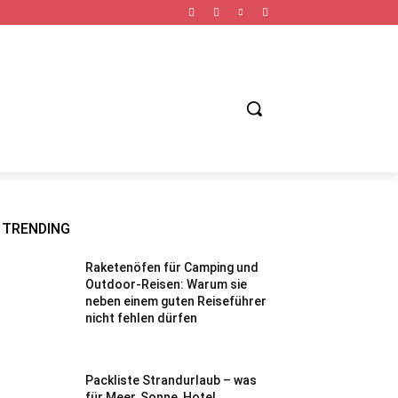
TNESS URLAUB
FAHRRAD URLAUB
STÄDTE URLAUB
TRENDING
Raketenöfen für Camping und
Outdoor-Reisen: Warum sie
neben einem guten Reiseführer
nicht fehlen dürfen
Packliste Strandurlaub – was
für Meer, Sonne, Hotel,