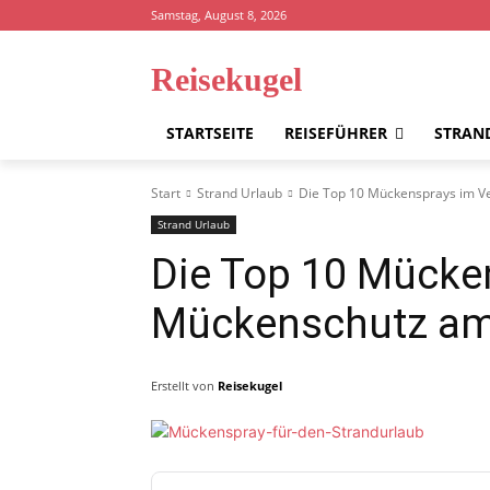
Samstag, August 8, 2026
Reisekugel
STARTSEITE
REISEFÜHRER
STRAN
Start
Strand Urlaub
Die Top 10 Mückensprays im V
Strand Urlaub
Die Top 10 Mücken
Mückenschutz am
Erstellt von
Reisekugel