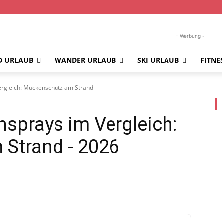
- Werbung -
D URLAUB
WANDER URLAUB
SKI URLAUB
FITNE
ergleich: Mückenschutz am Strand
sprays im Vergleich:
 Strand
- 2026