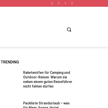
TNESS URLAUB
FAHRRAD URLAUB
STÄDTE URLAUB
TRENDING
Raketenöfen für Camping und
Outdoor-Reisen: Warum sie
neben einem guten Reiseführer
nicht fehlen dürfen
Packliste Strandurlaub – was
für Meer, Sonne, Hotel,