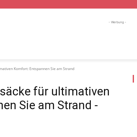
- Werbung -
ND URLAUB
WANDER URLAUB
SKI URLAUB
FI
timativen Komfort: Entspannen Sie am Strand
säcke für ultimativen
nen Sie am Strand
-