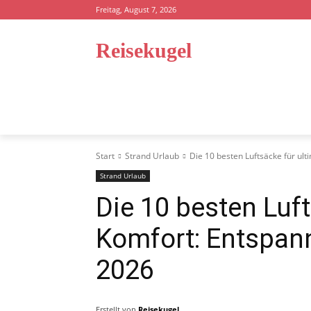
Freitag, August 7, 2026
Reisekugel
STARTSEITE
REISEFÜHRER
STRA
Start
Strand Urlaub
Die 10 besten Luftsäcke für ul
Strand Urlaub
Die 10 besten Luft
Komfort: Entspan
2026
Erstellt von
Reisekugel