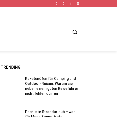
TNESS URLAUB
FAHRRAD URLAUB
STÄDTE URLAUB
TRENDING
Raketenöfen für Camping und
Outdoor-Reisen: Warum sie
neben einem guten Reiseführer
nicht fehlen dürfen
Packliste Strandurlaub – was
für Meer, Sonne, Hotel,