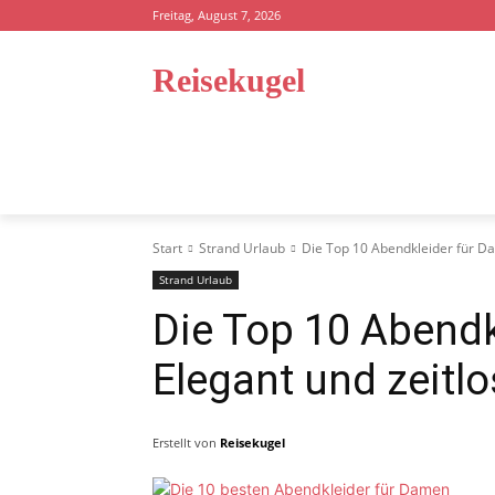
Freitag, August 7, 2026
Reisekugel
STARTSEITE
REISEFÜHRER
STRA
Start
Strand Urlaub
Die Top 10 Abendkleider für Da
Strand Urlaub
Die Top 10 Abendk
Elegant und zeitlo
Erstellt von
Reisekugel