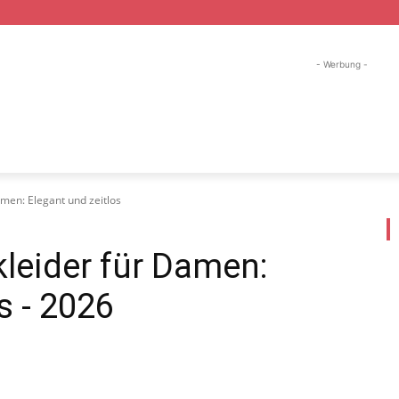
- Werbung -
ND URLAUB
WANDER URLAUB
SKI URLAUB
FI
men: Elegant und zeitlos
leider für Damen:
s
- 2026