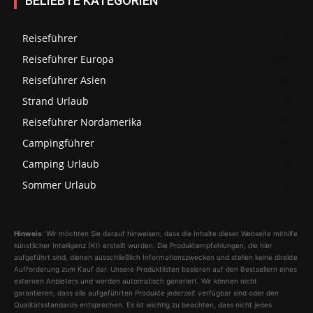
BELIEBTE KATEGORIEN
Reiseführer
275
Reiseführer Europa
202
Reiseführer Asien
64
Strand Urlaub
39
Reiseführer Nordamerika
33
Campingführer
24
Camping Urlaub
23
Sommer Urlaub
22
Hinweis
: Wir möchten Sie darauf hinweisen, dass die Inhalte dieser Webseite mithilfe
künstlicher Intelligenz (KI) erstellt wurden. Die Produktempfehlungen, die hier
aufgeführt sind, dienen ausschließlich Informationszwecken und stellen keine direkte
Aufforderung zum Kauf dar. Unsere Produktlisten basieren auf den Bestsellern eines
externen Anbieters und werden automatisch generiert. Wir können nicht
garantieren, dass alle aufgeführten Produkte jederzeit verfügbar sind oder den
Qualitätsstandards entsprechen. Es ist wichtig zu beachten, dass nicht jedes