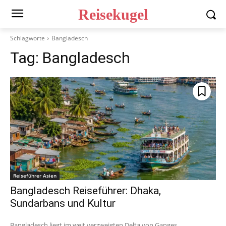
Reisekugel
Schlagworte
Bangladesch
Tag:
Bangladesch
Reiseführer Asien
Bangladesch Reiseführer: Dhaka,
Sundarbans und Kultur
Bangladesch liegt im weit verzweigten Delta von Ganges,