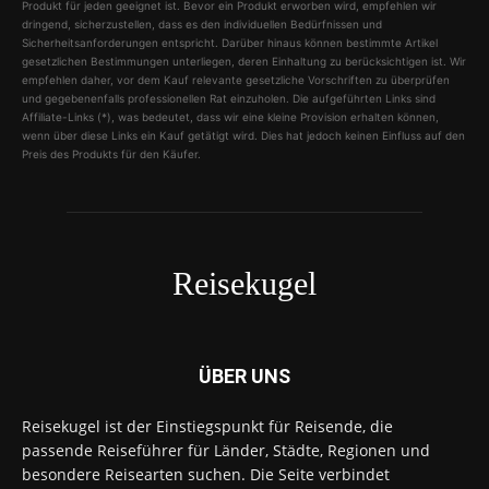
Produkt für jeden geeignet ist. Bevor ein Produkt erworben wird, empfehlen wir
dringend, sicherzustellen, dass es den individuellen Bedürfnissen und
Sicherheitsanforderungen entspricht. Darüber hinaus können bestimmte Artikel
gesetzlichen Bestimmungen unterliegen, deren Einhaltung zu berücksichtigen ist. Wir
empfehlen daher, vor dem Kauf relevante gesetzliche Vorschriften zu überprüfen
und gegebenenfalls professionellen Rat einzuholen. Die aufgeführten Links sind
Affiliate-Links (*), was bedeutet, dass wir eine kleine Provision erhalten können,
wenn über diese Links ein Kauf getätigt wird. Dies hat jedoch keinen Einfluss auf den
Preis des Produkts für den Käufer.
Reisekugel
ÜBER UNS
Reisekugel ist der Einstiegspunkt für Reisende, die
passende Reiseführer für Länder, Städte, Regionen und
besondere Reisearten suchen. Die Seite verbindet