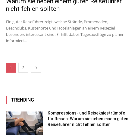
Warum sie neben einem guten Reiseführer
nicht fehlen sollten
Ein guter Reiseführer zeigt, welche Strände, Promenaden,
Beachclubs, Küstenorte und Hotelanlagen an einem Reiseziel
besonders interessant sind. Er hilft dabei, Tagesausflüge zu planen,
informiert...
1
2
TRENDING
Kompressions- und Reisekniestrümpfe
für Reisen: Warum sie neben einem guten
Reiseführer nicht fehlen sollten