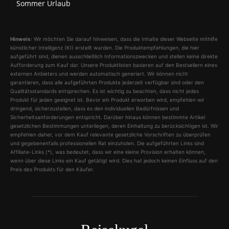
Sommer Urlaub
22
Hinweis
: Wir möchten Sie darauf hinweisen, dass die Inhalte dieser Webseite mithilfe
künstlicher Intelligenz (KI) erstellt wurden. Die Produktempfehlungen, die hier
aufgeführt sind, dienen ausschließlich Informationszwecken und stellen keine direkte
Aufforderung zum Kauf dar. Unsere Produktlisten basieren auf den Bestsellern eines
externen Anbieters und werden automatisch generiert. Wir können nicht
garantieren, dass alle aufgeführten Produkte jederzeit verfügbar sind oder den
Qualitätsstandards entsprechen. Es ist wichtig zu beachten, dass nicht jedes
Produkt für jeden geeignet ist. Bevor ein Produkt erworben wird, empfehlen wir
dringend, sicherzustellen, dass es den individuellen Bedürfnissen und
Sicherheitsanforderungen entspricht. Darüber hinaus können bestimmte Artikel
gesetzlichen Bestimmungen unterliegen, deren Einhaltung zu berücksichtigen ist. Wir
empfehlen daher, vor dem Kauf relevante gesetzliche Vorschriften zu überprüfen
und gegebenenfalls professionellen Rat einzuholen. Die aufgeführten Links sind
Affiliate-Links (*), was bedeutet, dass wir eine kleine Provision erhalten können,
wenn über diese Links ein Kauf getätigt wird. Dies hat jedoch keinen Einfluss auf den
Preis des Produkts für den Käufer.