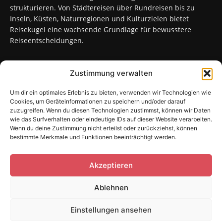
strukturieren. Von Städtereisen über Rundreisen bis zu
Inseln, Küsten, Naturregionen und Kulturzielen bietet
Reisekugel eine wachsende Grundlage für bewusstere
Reiseentscheidungen.
Zustimmung verwalten
FOLGT UNS
Um dir ein optimales Erlebnis zu bieten, verwenden wir Technologien wie
Cookies, um Geräteinformationen zu speichern und/oder darauf
zuzugreifen. Wenn du diesen Technologien zustimmst, können wir Daten
wie das Surfverhalten oder eindeutige IDs auf dieser Website verarbeiten.
Wenn du deine Zustimmung nicht erteilst oder zurückziehst, können
bestimmte Merkmale und Funktionen beeinträchtigt werden.
Sitemap
Kontakt
Impressum
Datenschutzerklärung
Cookie-Richtlinie (EU)
Akzeptieren
Ablehnen
© 2024 - 2026 Reisekugel | Alle Rechte vorbehalten | * =
Einstellungen ansehen
Affiliatelinks/Werbelinks