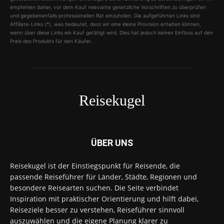
empfehlen daher, vor dem Kauf relevante gesetzliche Vorschriften zu überprüfen
und gegebenenfalls professionellen Rat einzuholen. Die aufgeführten Links sind
Affiliate-Links (*), was bedeutet, dass wir eine kleine Provision erhalten können,
wenn über diese Links ein Kauf getätigt wird. Dies hat jedoch keinen Einfluss auf den
Preis des Produkts für den Käufer.
Reisekugel
ÜBER UNS
Reisekugel ist der Einstiegspunkt für Reisende, die
passende Reiseführer für Länder, Städte, Regionen und
besondere Reisearten suchen. Die Seite verbindet
Inspiration mit praktischer Orientierung und hilft dabei,
Reiseziele besser zu verstehen, Reiseführer sinnvoll
auszuwählen und die eigene Planung klarer zu