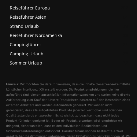
Reiseführer Europa
202
Reiseführer Asien
64
Strand Urlaub
39
Reiseführer Nordamerika
33
Campingführer
24
Camping Urlaub
23
Sommer Urlaub
22
Hinweis
: Wir möchten Sie darauf hinweisen, dass die Inhalte dieser Webseite mithilfe
künstlicher Intelligenz (KI) erstellt wurden. Die Produktempfehlungen, die hier
aufgeführt sind, dienen ausschließlich Informationszwecken und stellen keine direkte
Aufforderung zum Kauf dar. Unsere Produktlisten basieren auf den Bestsellern eines
externen Anbieters und werden automatisch generiert. Wir können nicht
garantieren, dass alle aufgeführten Produkte jederzeit verfügbar sind oder den
Qualitätsstandards entsprechen. Es ist wichtig zu beachten, dass nicht jedes
Produkt für jeden geeignet ist. Bevor ein Produkt erworben wird, empfehlen wir
dringend, sicherzustellen, dass es den individuellen Bedürfnissen und
Sicherheitsanforderungen entspricht. Darüber hinaus können bestimmte Artikel
gesetzlichen Bestimmungen unterliegen, deren Einhaltung zu berücksichtigen ist. Wir