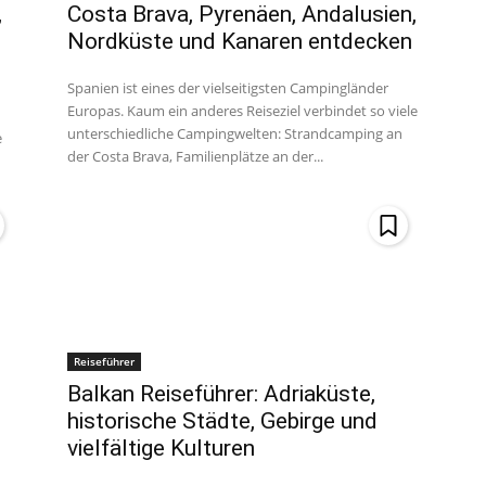
,
Costa Brava, Pyrenäen, Andalusien,
Nordküste und Kanaren entdecken
Spanien ist eines der vielseitigsten Campingländer
Europas. Kaum ein anderes Reiseziel verbindet so viele
unterschiedliche Campingwelten: Strandcamping an
e
der Costa Brava, Familienplätze an der...
Reiseführer
Balkan Reiseführer: Adriaküste,
historische Städte, Gebirge und
vielfältige Kulturen