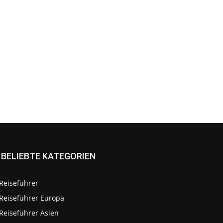
BELIEBTE KATEGORIEN
Reiseführer
275
Reiseführer Europa
202
Reiseführer Asien
64