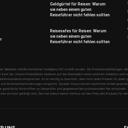
Geldgürtel für Reisen: Warum
sie neben einem guten
Reiseführer nicht fehlen sollten
Reisesafes für Reisen: Warum
sie neben einem guten
er
Reiseführer nicht fehlen sollten
er Webseite mithilfe künstlicher Intelligenz (KI) erstellt wurden. Die Produktempfehlungen, die
 Kauf dar. Unsere Produktlisten basieren auf den Bestsellern eines externen Anbieters und w
alitätsstandards entsprechen. Es ist wichtig zu beachten, dass nicht jedes Produkt für jeden 
sen und Sicherheitsanforderungen entspricht. Darüber hinaus können bestimmte Artikel gesetz
 gesetzliche Vorschriften zu überprüfen und gegebenenfalls professionellen Rat einzuholen. D
inks ein Kauf getätigt wird. Dies hat jedoch keinen Einfluss auf den Preis des Produkts für de
ER UNS
F