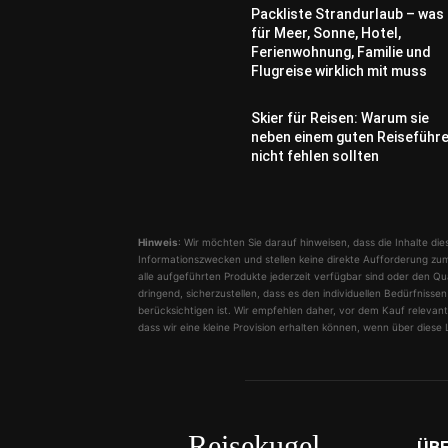
Packliste Strandurlaub – was
für Meer, Sonne, Hotel,
Ferienwohnung, Familie und
Flugreise wirklich mit muss
Skier für Reisen: Warum sie
neben einem guten Reiseführ
nicht fehlen sollten
Hinweis
: Wir möchten Sie darauf hinweisen, dass die Inhalte dies
Informationszwecken und stellen keine direkte Aufforderung zum
alle aufgeführten Produkte jederzeit verfügbar sind oder den Qu
dringend, sicherzustellen, dass es den individuellen Bedürfnis
berücksichtigen ist. Wir empfehlen daher, vor dem Kauf relevante
dass wir eine kleine Provision erhalten können, wenn über diese L
Reisekugel
ÜB