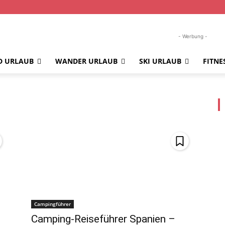
- Werbung -
D URLAUB
WANDER URLAUB
SKI URLAUB
FITNE
Campingführer
Camping-Reiseführer Spanien –