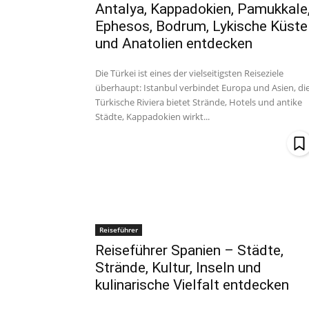
Antalya, Kappadokien, Pamukkale
Ephesos, Bodrum, Lykische Küste
und Anatolien entdecken
Die Türkei ist eines der vielseitigsten Reiseziele
überhaupt: Istanbul verbindet Europa und Asien, di
Türkische Riviera bietet Strände, Hotels und antike
Städte, Kappadokien wirkt...
Reiseführer
Reiseführer Spanien – Städte,
Strände, Kultur, Inseln und
kulinarische Vielfalt entdecken