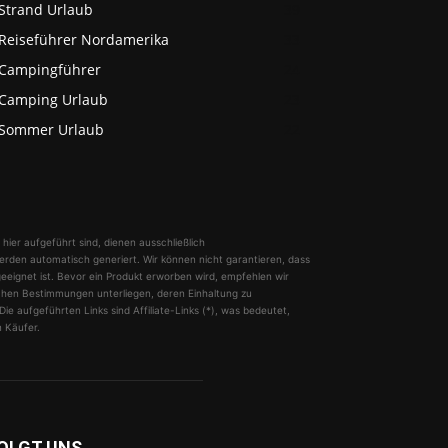
Strand Urlaub
39
Reiseführer Nordamerika
33
Campingführer
24
Camping Urlaub
23
Sommer Urlaub
22
 hier aufgeführt sind, dienen ausschließlich
erden automatisch generiert. Wir können nicht garantieren, dass
geeignet ist. Bevor ein Produkt erworben wird, empfehlen wir
lichen Bestimmungen unterliegen, deren Einhaltung zu
ie aufgeführten Links sind Affiliate-Links (*), was bedeutet,
n Käufer.
OLGT UNS