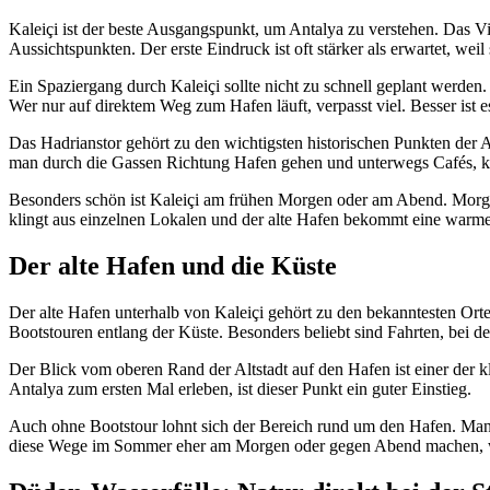
Kaleiçi ist der beste Ausgangspunkt, um Antalya zu verstehen. Das Vi
Aussichtspunkten. Der erste Eindruck ist oft stärker als erwartet, wei
Ein Spaziergang durch Kaleiçi sollte nicht zu schnell geplant werde
Wer nur auf direktem Weg zum Hafen läuft, verpasst viel. Besser ist 
Das Hadrianstor gehört zu den wichtigsten historischen Punkten der A
man durch die Gassen Richtung Hafen gehen und unterwegs Cafés, k
Besonders schön ist Kaleiçi am frühen Morgen oder am Abend. Morgens
klingt aus einzelnen Lokalen und der alte Hafen bekommt eine warm
Der alte Hafen und die Küste
Der alte Hafen unterhalb von Kaleiçi gehört zu den bekanntesten Orten
Bootstouren entlang der Küste. Besonders beliebt sind Fahrten, bei d
Der Blick vom oberen Rand der Altstadt auf den Hafen ist einer der kl
Antalya zum ersten Mal erleben, ist dieser Punkt ein guter Einstieg.
Auch ohne Bootstour lohnt sich der Bereich rund um den Hafen. Man k
diese Wege im Sommer eher am Morgen oder gegen Abend machen, wei