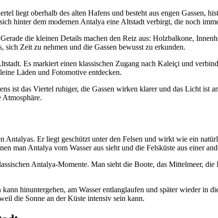
ertel liegt oberhalb des alten Hafens und besteht aus engen Gassen, hi
l sich hinter dem modernen Antalya eine Altstadt verbirgt, die noch imm
n. Gerade die kleinen Details machen den Reiz aus: Holzbalkone, Innen
es, sich Zeit zu nehmen und die Gassen bewusst zu erkunden.
ltstadt. Es markiert einen klassischen Zugang nach Kaleiçi und verbin
leine Läden und Fotomotive entdecken.
 ist das Viertel ruhiger, die Gassen wirken klarer und das Licht ist
e Atmosphäre.
 Antalyas. Er liegt geschützt unter den Felsen und wirkt wie ein natür
enen man Antalya vom Wasser aus sieht und die Felsküste aus einer ande
assischen Antalya-Momente. Man sieht die Boote, das Mittelmeer, die Fe
ann hinuntergehen, am Wasser entlanglaufen und später wieder in die A
l die Sonne an der Küste intensiv sein kann.