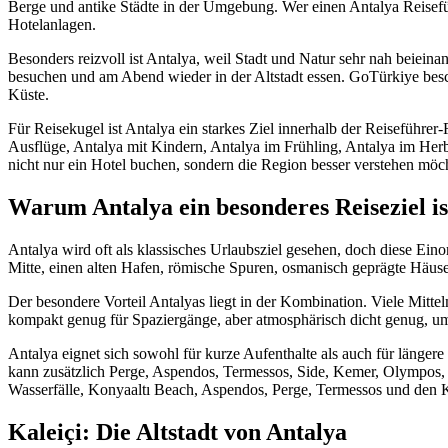
Berge und antike Städte in der Umgebung. Wer einen Antalya Reiseführe
Hotelanlagen.
Besonders reizvoll ist Antalya, weil Stadt und Natur sehr nah beiei
besuchen und am Abend wieder in der Altstadt essen. GoTürkiye beschr
Küste.
Für Reisekugel ist Antalya ein starkes Ziel innerhalb der Reiseführer
Ausflüge, Antalya mit Kindern, Antalya im Frühling, Antalya im Herbst
nicht nur ein Hotel buchen, sondern die Region besser verstehen möc
Warum Antalya ein besonderes Reiseziel is
Antalya wird oft als klassisches Urlaubsziel gesehen, doch diese Eino
Mitte, einen alten Hafen, römische Spuren, osmanisch geprägte Häu
Der besondere Vorteil Antalyas liegt in der Kombination. Viele Mittel
kompakt genug für Spaziergänge, aber atmosphärisch dicht genug, um 
Antalya eignet sich sowohl für kurze Aufenthalte als auch für längere
kann zusätzlich Perge, Aspendos, Termessos, Side, Kemer, Olympos,
Wasserfälle, Konyaaltı Beach, Aspendos, Perge, Termessos und den K
Kaleiçi: Die Altstadt von Antalya