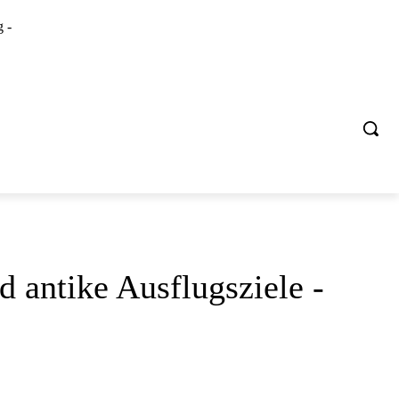
 -
FAHRRAD URLAUB
STÄDTE URLAUB
SOMMER URLAUB
d antike Ausflugsziele
-