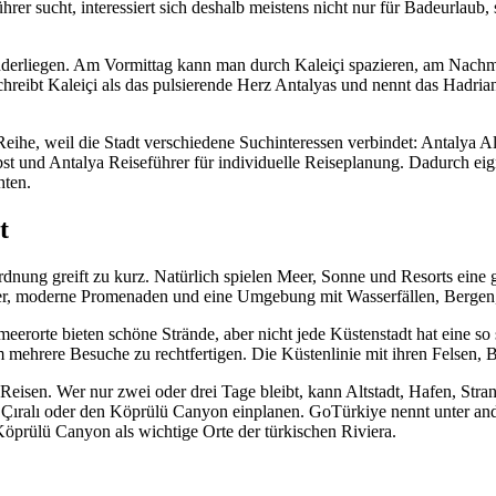
r sucht, interessiert sich deshalb meistens nicht nur für Badeurlaub, 
nanderliegen. Am Vormittag kann man durch Kaleiçi spazieren, am Nach
eibt Kaleiçi als das pulsierende Herz Antalyas und nennt das Hadrianst
-Reihe, weil die Stadt verschiedene Suchinteressen verbindet: Antalya 
 und Antalya Reiseführer für individuelle Reiseplanung. Dadurch eignet
hten.
t
rdnung greift zu kurz. Natürlich spielen Meer, Sonne und Resorts eine g
ser, moderne Promenaden und eine Umgebung mit Wasserfällen, Bergen
meerorte bieten schöne Strände, aber nicht jede Küstenstadt hat eine so
mehrere Besuche zu rechtfertigen. Die Küstenlinie mit ihren Felsen, B
 Reisen. Wer nur zwei oder drei Tage bleibt, kann Altstadt, Hafen, Str
 Çıralı oder den Köprülü Canyon einplanen. GoTürkiye nennt unter an
öprülü Canyon als wichtige Orte der türkischen Riviera.