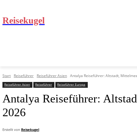
Reisekugel
REISEFÜHRER
STRAND URLAUB
STARTSEITE
Start
Reiseführer
Reiseführer Asien
Antalya Reiseführer: Altstadt, Mittelme
Reiseführer Asien
Reiseführer
Reiseführer Europa
Antalya Reiseführer: Altstad
2026
Erstellt von
Reisekugel