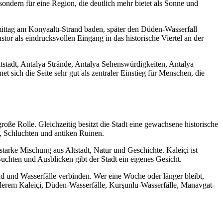
sondern für eine Region, die deutlich mehr bietet als Sonne und
mittag am Konyaaltı-Strand baden, später den Düden-Wasserfall
or als eindrucksvollen Eingang in das historische Viertel an der
Altstadt, Antalya Strände, Antalya Sehenswürdigkeiten, Antalya
 sich die Seite sehr gut als zentraler Einstieg für Menschen, die
roße Rolle. Gleichzeitig besitzt die Stadt eine gewachsene historische
, Schluchten und antiken Ruinen.
 starke Mischung aus Altstadt, Natur und Geschichte. Kaleiçi ist
uchten und Ausblicken gibt der Stadt ein eigenes Gesicht.
and und Wasserfälle verbinden. Wer eine Woche oder länger bleibt,
derem Kaleiçi, Düden-Wasserfälle, Kurşunlu-Wasserfälle, Manavgat-