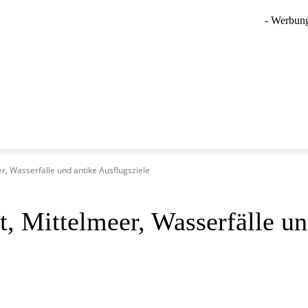
- Werbung
WANDER URLAUB
SKI URLAUB
FITNESS URLAUB
er, Wasserfälle und antike Ausflugsziele
t, Mittelmeer, Wasserfälle un