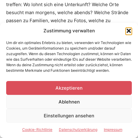
treffen: Wo lohnt sich eine Unterkunft? Welche Orte
besucht man morgens, welche abends? Welche Strände
passen zu Familien, welche zu Fotos, welche zu
Strandbars? Wo braucht man feste Schuhe, wo reicht ein
Zustimmung verwalten
Spaziergang?
Um dir ein optimales Erlebnis zu bieten, verwenden wir Technologien wie
Cookies, um Geräteinformationen zu speichern und/oder darauf
Online findet man viele Einzelmeinungen. Ein Reiseführer
zuzugreifen. Wenn du diesen Technologien zustimmst, können wir Daten
wie das Surfverhalten oder eindeutige IDs auf dieser Website verarbeiten.
verbindet sie zu einer klaren Reiseplanung. Man kann
Wenn du deine Zustimmung nicht erteilst oder zurückziehst, können
Seiten markieren, Routen vergleichen, spontan blättern
bestimmte Merkmale und Funktionen beeinträchtigt werden.
und unterwegs auch ohne Netz nachschlagen.
Besonders bei Santorini macht das die Reise
Akzeptieren
entspannter, weil man nicht nur dem Massentourismus
folgt, sondern die Insel mit mehr Überblick erlebt.
Ablehnen
Einstellungen ansehen
Fazit zum Santorini-Reiseführer
Cookie-Richtlinie
Datenschutzerklärung
Impressum
Santorini ist eine Insel der großen Bilder: Oia bei