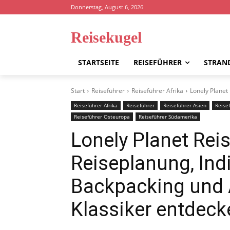
Donnerstag, August 6, 2026
Reisekugel
STARTSEITE
REISEFÜHRER
STRAN
Start
Reiseführer
Reiseführer Afrika
Lonely Planet
Reiseführer Afrika
Reiseführer
Reiseführer Asien
Reise
Reiseführer Osteuropa
Reiseführer Südamerika
Lonely Planet Rei
Reiseplanung, Indi
Backpacking und 
Klassiker entdeck