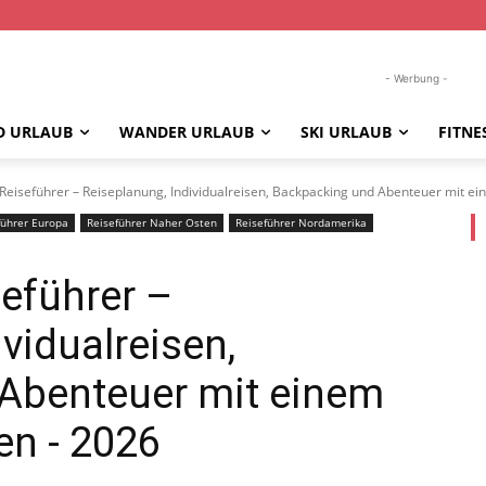
- Werbung -
D URLAUB
WANDER URLAUB
SKI URLAUB
FITNE
 Reiseführer – Reiseplanung, Individualreisen, Backpacking und Abenteuer mit ein
führer Europa
Reiseführer Naher Osten
Reiseführer Nordamerika
seführer –
vidualreisen,
Abenteuer mit einem
en
- 2026