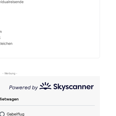
vidualreisende
rn
k
gleichen
- Werbung -