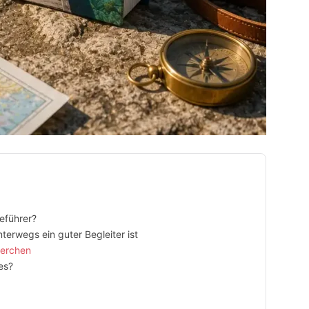
eführer?
terwegs ein guter Begleiter ist
herchen
es?