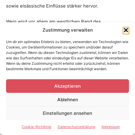
sowie elsässische Einflüsse stärker hervor.
Wein wird vor allem am westlichen Rand des
Schwarzwalds angebaut. Kaiserstuhl, Markgräflerland
Zustimmung verwalten
und Ortenau eignen sich für Ausflüge zu Weinorten,
Um dir ein optimales Erlebnis zu bieten, verwenden wir Technologien wie
Straußwirtschaften und regionalen Produzenten.
Cookies, um Geräteinformationen zu speichern und/oder darauf
zuzugreifen. Wenn du diesen Technologien zustimmst, können wir Daten
wie das Surfverhalten oder eindeutige IDs auf dieser Website verarbeiten.
Geeignete Unterkunftsorte
Wenn du deine Zustimmung nicht erteilst oder zurückziehst, können
bestimmte Merkmale und Funktionen beeinträchtigt werden.
Freiburg eignet sich für Kultur, Bahnreisen und Ausflüge
Akzeptieren
in den Südschwarzwald. Titisee und Schluchsee passen
zu Seeurlaub und Familienreisen. Feldberg ist für
Ablehnen
Wandern und Wintersport praktisch.
Einstellungen ansehen
Baiersbronn und Freudenstadt erschließen den
Nordschwarzwald und den Nationalpark. Gengenbach
Cookie-Richtlinie
Datenschutzerklärung
Impressum
oder Schiltach sind gute Standorte für Fachwerkorte und