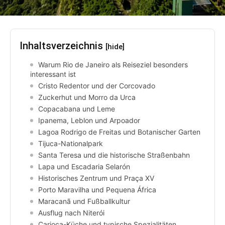
Inhaltsverzeichnis
[hide]
Warum Rio de Janeiro als Reiseziel besonders
interessant ist
Cristo Redentor und der Corcovado
Zuckerhut und Morro da Urca
Copacabana und Leme
Ipanema, Leblon und Arpoador
Lagoa Rodrigo de Freitas und Botanischer Garten
Tijuca-Nationalpark
Santa Teresa und die historische Straßenbahn
Lapa und Escadaria Selarón
Historisches Zentrum und Praça XV
Porto Maravilha und Pequena África
Maracanã und Fußballkultur
Ausflug nach Niterói
Carioca-Küche und typische Spezialitäten