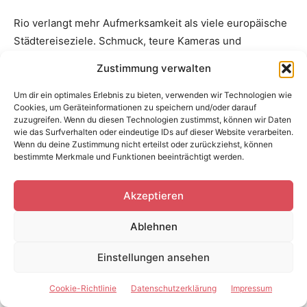
Rio verlangt mehr Aufmerksamkeit als viele europäische
Städtereiseziele. Schmuck, teure Kameras und
Mobiltelefone sollten nicht unnötig offen gezeigt werden.
Zustimmung verwalten
Nachts sind bestellte Fahrdienste meist sinnvoller als
längere Fußwege.
Um dir ein optimales Erlebnis zu bieten, verwenden wir Technologien wie
Cookies, um Geräteinformationen zu speichern und/oder darauf
zuzugreifen. Wenn du diesen Technologien zustimmst, können wir Daten
Das Auswärtige Amt rät ausdrücklich vom Besuch
wie das Surfverhalten oder eindeutige IDs auf dieser Website verarbeiten.
Wenn du deine Zustimmung nicht erteilst oder zurückziehst, können
sämtlicher Favelas in Rio ab, einschließlich geführter
bestimmte Merkmale und Funktionen beeinträchtigt werden.
oder als sicher beworbener Touren. Bewaffnete Konflikte
zwischen kriminellen Gruppen und Sicherheitskräften
Akzeptieren
können auch Unbeteiligte gefährden.
Ablehnen
Diese Vorsicht bedeutet nicht, dass auf öffentliche
Räume verzichtet werden muss. Bekannte Strände,
Einstellungen ansehen
Museen und zentrale Viertel können mit guter Planung
Cookie-Richtlinie
Datenschutzerklärung
Impressum
besucht werden. Entscheidend sind Tageszeit, aktuelle