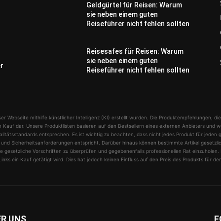
Geldgürtel für Reisen: Warum
sie neben einem guten
Reiseführer nicht fehlen sollten
Reisesafes für Reisen: Warum
sie neben einem guten
er
Reiseführer nicht fehlen sollten
er Webseite mithilfe künstlicher Intelligenz (KI) erstellt wurden. Die Produktempfehlungen, die
 Kauf dar. Unsere Produktlisten basieren auf den Bestsellern eines externen Anbieters und w
alitätsstandards entsprechen. Es ist wichtig zu beachten, dass nicht jedes Produkt für jeden 
sen und Sicherheitsanforderungen entspricht. Darüber hinaus können bestimmte Artikel gesetz
 gesetzliche Vorschriften zu überprüfen und gegebenenfalls professionellen Rat einzuholen. D
inks ein Kauf getätigt wird. Dies hat jedoch keinen Einfluss auf den Preis des Produkts für de
ER UNS
F