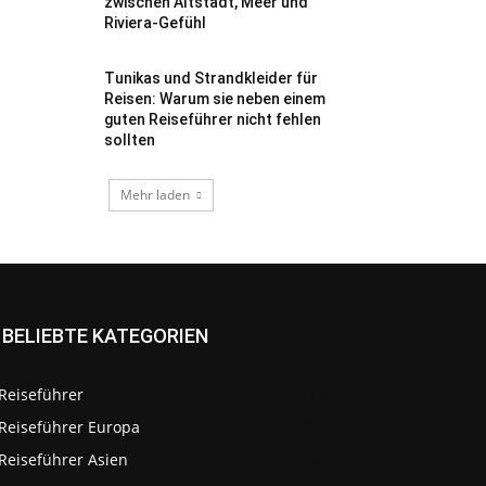
zwischen Altstadt, Meer und
Riviera-Gefühl
Tunikas und Strandkleider für
Reisen: Warum sie neben einem
guten Reiseführer nicht fehlen
sollten
Mehr laden
BELIEBTE KATEGORIEN
Reiseführer
275
Reiseführer Europa
202
Reiseführer Asien
64