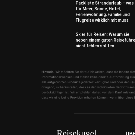
Packliste Strandurlaub – was
für Meer, Sonne, Hotel,
Ferienwohnung, Familie und
Flugreise wirklich mit muss
Skier für Reisen: Warum sie
neben einem guten Reiseführ
nicht fehlen sollten
Hinweis
: Wir möchten Sie darauf hinweisen, dass die Inhalte dies
Informationszwecken und stellen keine direkte Aufforderung zum
alle aufgeführten Produkte jederzeit verfügbar sind oder den Qu
dringend, sicherzustellen, dass es den individuellen Bedürfnis
berücksichtigen ist. Wir empfehlen daher, vor dem Kauf relevante
dass wir eine kleine Provision erhalten können, wenn über diese L
Reisekugel
ÜB