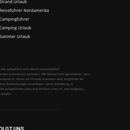
Strand Urlaub
39
Reiseführer Nordamerika
33
Campingführer
24
Camping Urlaub
23
Sommer Urlaub
22
 hier aufgeführt sind, dienen ausschließlich
erden automatisch generiert. Wir können nicht garantieren, dass
geeignet ist. Bevor ein Produkt erworben wird, empfehlen wir
lichen Bestimmungen unterliegen, deren Einhaltung zu
ie aufgeführten Links sind Affiliate-Links (*), was bedeutet,
n Käufer.
OLGT UNS