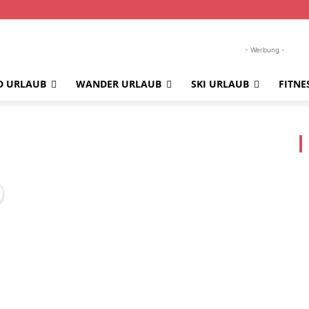
- Werbung -
D URLAUB
WANDER URLAUB
SKI URLAUB
FITNE