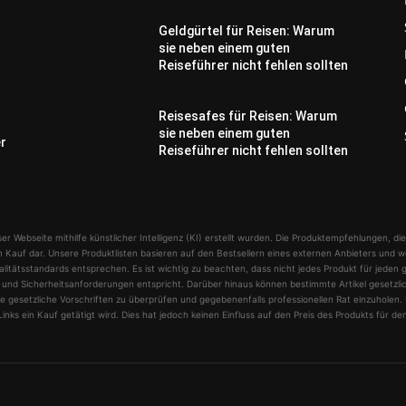
Geldgürtel für Reisen: Warum
sie neben einem guten
Reiseführer nicht fehlen sollten
Reisesafes für Reisen: Warum
sie neben einem guten
er
Reiseführer nicht fehlen sollten
er Webseite mithilfe künstlicher Intelligenz (KI) erstellt wurden. Die Produktempfehlungen, die
 Kauf dar. Unsere Produktlisten basieren auf den Bestsellern eines externen Anbieters und w
alitätsstandards entsprechen. Es ist wichtig zu beachten, dass nicht jedes Produkt für jeden 
sen und Sicherheitsanforderungen entspricht. Darüber hinaus können bestimmte Artikel gesetz
 gesetzliche Vorschriften zu überprüfen und gegebenenfalls professionellen Rat einzuholen. D
inks ein Kauf getätigt wird. Dies hat jedoch keinen Einfluss auf den Preis des Produkts für de