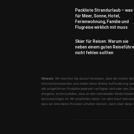
Packliste Strandurlaub – was
für Meer, Sonne, Hotel,
Ferienwohnung, Familie und
Flugreise wirklich mit muss
Skier für Reisen: Warum sie
neben einem guten Reiseführ
nicht fehlen sollten
Hinweis
: Wir möchten Sie darauf hinweisen, dass die Inhalte dies
Informationszwecken und stellen keine direkte Aufforderung zum
alle aufgeführten Produkte jederzeit verfügbar sind oder den Qu
dringend, sicherzustellen, dass es den individuellen Bedürfnis
berücksichtigen ist. Wir empfehlen daher, vor dem Kauf relevante
dass wir eine kleine Provision erhalten können, wenn über diese L