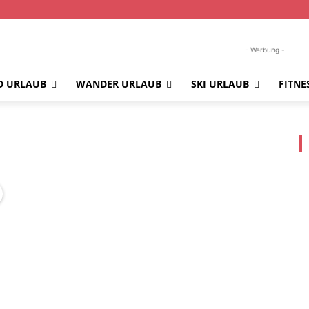
- Werbung -
D URLAUB
WANDER URLAUB
SKI URLAUB
FITNE