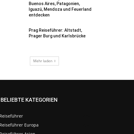
Buenos Aires, Patagonien,
Iguazú, Mendoza und Feuerland
entdecken
Prag Reiseführer: Altstadt,
Prager Burg und Karlsbrücke
Mehr laden
BELIEBTE KATEGORIEN
Reiseführer
275
Reiseführer Europa
202
Reiseführer Asien
64