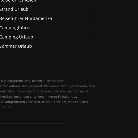
Strand Urlaub
39
Reiseführer Nordamerika
33
Campingführer
24
Camping Urlaub
23
Sommer Urlaub
22
 hier aufgeführt sind, dienen ausschließlich
erden automatisch generiert. Wir können nicht garantieren, dass
geeignet ist. Bevor ein Produkt erworben wird, empfehlen wir
lichen Bestimmungen unterliegen, deren Einhaltung zu
ie aufgeführten Links sind Affiliate-Links (*), was bedeutet,
n Käufer.