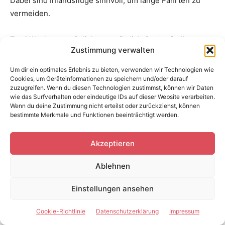
Dabei sind Inlandsflüge sinnvoll, um lange Fahrten zu
vermeiden.
Zwei Wochen ermöglichen zusätzlich Guatapé, die
Zustimmung verwalten
Kaffeezone oder Santa Marta. Eine ausgewogene Route
kann mit drei Nächten in Bogotá beginnen, vier bis fünf
Um dir ein optimales Erlebnis zu bieten, verwenden wir Technologien wie
Tage in Medellín und der Kaffeezone umfassen und
Cookies, um Geräteinformationen zu speichern und/oder darauf
zuzugreifen. Wenn du diesen Technologien zustimmst, können wir Daten
anschließend nach Cartagena führen.
wie das Surfverhalten oder eindeutige IDs auf dieser Website verarbeiten.
Wenn du deine Zustimmung nicht erteilst oder zurückziehst, können
bestimmte Merkmale und Funktionen beeinträchtigt werden.
Drei Wochen bieten genügend Zeit für Bogotá, Medellín,
Kaffeezone, Cartagena, Santa Marta und Tayrona. Der
Akzeptieren
Amazonas oder San Andrés sollten als zusätzlicher,
eigenständiger Reiseabschnitt betrachtet werden.
Ablehnen
Sicherheit und
Einstellungen ansehen
verantwortungsvolle
Cookie-Richtlinie
Datenschutzerklärung
Impressum