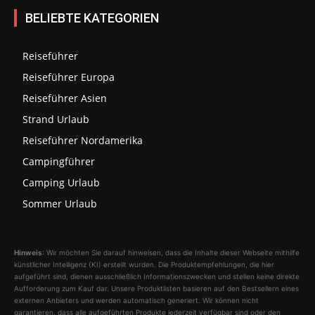
BELIEBTE KATEGORIEN
Reiseführer
275
Reiseführer Europa
202
Reiseführer Asien
64
Strand Urlaub
39
Reiseführer Nordamerika
33
Campingführer
24
Camping Urlaub
23
Sommer Urlaub
22
Hinweis
: Wir möchten Sie darauf hinweisen, dass die Inhalte dieser Webseite mithilfe
künstlicher Intelligenz (KI) erstellt wurden. Die Produktempfehlungen, die hier
aufgeführt sind, dienen ausschließlich Informationszwecken und stellen keine direkte
Aufforderung zum Kauf dar. Unsere Produktlisten basieren auf den Bestsellern eines
externen Anbieters und werden automatisch generiert. Wir können nicht
garantieren, dass alle aufgeführten Produkte jederzeit verfügbar sind oder den