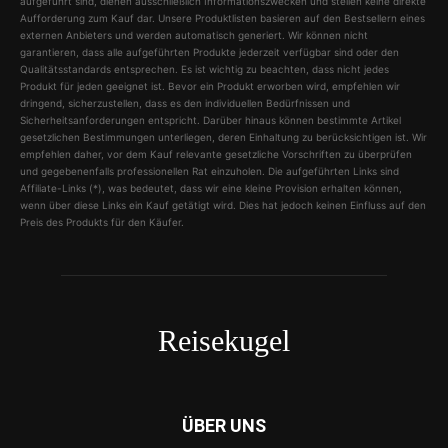
aufgeführt sind, dienen ausschließlich Informationszwecken und stellen keine direkte
Aufforderung zum Kauf dar. Unsere Produktlisten basieren auf den Bestsellern eines
externen Anbieters und werden automatisch generiert. Wir können nicht
garantieren, dass alle aufgeführten Produkte jederzeit verfügbar sind oder den
Qualitätsstandards entsprechen. Es ist wichtig zu beachten, dass nicht jedes
Produkt für jeden geeignet ist. Bevor ein Produkt erworben wird, empfehlen wir
dringend, sicherzustellen, dass es den individuellen Bedürfnissen und
Sicherheitsanforderungen entspricht. Darüber hinaus können bestimmte Artikel
gesetzlichen Bestimmungen unterliegen, deren Einhaltung zu berücksichtigen ist. Wir
empfehlen daher, vor dem Kauf relevante gesetzliche Vorschriften zu überprüfen
und gegebenenfalls professionellen Rat einzuholen. Die aufgeführten Links sind
Affiliate-Links (*), was bedeutet, dass wir eine kleine Provision erhalten können,
wenn über diese Links ein Kauf getätigt wird. Dies hat jedoch keinen Einfluss auf den
Preis des Produkts für den Käufer.
Reisekugel
ÜBER UNS