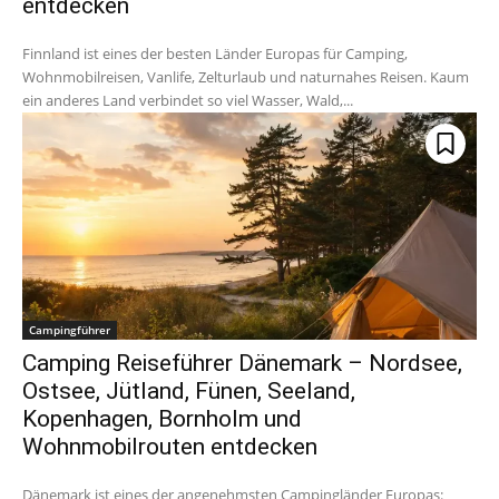
entdecken
Finnland ist eines der besten Länder Europas für Camping,
Wohnmobilreisen, Vanlife, Zelturlaub und naturnahes Reisen. Kaum
ein anderes Land verbindet so viel Wasser, Wald,...
Campingführer
Camping Reiseführer Dänemark – Nordsee,
Ostsee, Jütland, Fünen, Seeland,
Kopenhagen, Bornholm und
Wohnmobilrouten entdecken
Dänemark ist eines der angenehmsten Campingländer Europas: