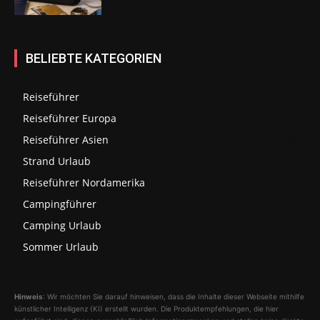
BELIEBTE KATEGORIEN
Reiseführer
275
Reiseführer Europa
202
Reiseführer Asien
64
Strand Urlaub
39
Reiseführer Nordamerika
33
Campingführer
24
Camping Urlaub
23
Sommer Urlaub
22
Hinweis
: Wir möchten Sie darauf hinweisen, dass die Inhalte dieser Webseite mithilfe
künstlicher Intelligenz (KI) erstellt wurden. Die Produktempfehlungen, die hier