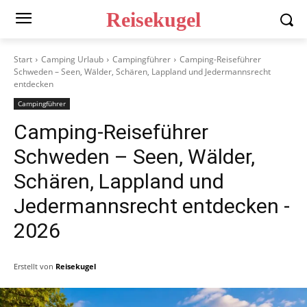
Reisekugel
Start
Camping Urlaub
Campingführer
Camping-Reiseführer
Schweden – Seen, Wälder, Schären, Lappland und Jedermannsrecht
entdecken
Campingführer
Camping-Reiseführer
Schweden – Seen, Wälder,
Schären, Lappland und
Jedermannsrecht entdecken
-
2026
Erstellt von
Reisekugel