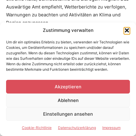
Auswärtige Amt empfiehlt, Wetterberichte zu verfolgen,
Warnungen zu beachten und Aktivitäten an Klima und
Region anzupassen.
Zustimmung verwalten
Mücken, Zecken und
Um dir ein optimales Erlebnis zu bieten, verwenden wir Technologien wie
Cookies, um Geräteinformationen zu speichern und/oder darauf
Naturausrüstung
zuzugreifen. Wenn du diesen Technologien zustimmst, können wir Daten
wie das Surfverhalten oder eindeutige IDs auf dieser Website verarbeiten.
Wenn du deine Zustimmung nicht erteilst oder zurückziehst, können
Mücken gehören zu Schweden dazu, besonders in
bestimmte Merkmale und Funktionen beeinträchtigt werden.
waldreichen und wasserreichen Regionen. In
Südschweden sind sie meist gut erträglich, in
Akzeptieren
Nordschweden und Lappland können sie im Sommer
Ablehnen
sehr intensiv werden. Mückenschutz, lange Kleidung,
Moskitonetz und gutes Timing helfen.
Einstellungen ansehen
Zecken sind vor allem in Süd- und Mittelschweden
Cookie-Richtlinie
Datenschutzerklärung
Impressum
relevant. Das Auswärtige Amt weist auf FSME und