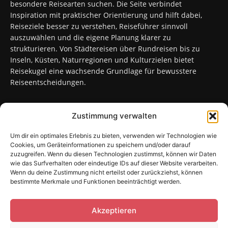
besondere Reisearten suchen. Die Seite verbindet
Inspiration mit praktischer Orientierung und hilft dabei,
Reiseziele besser zu verstehen, Reiseführer sinnvoll
auszuwählen und die eigene Planung klarer zu
strukturieren. Von Städtereisen über Rundreisen bis zu
Inseln, Küsten, Naturregionen und Kulturzielen bietet
Reisekugel eine wachsende Grundlage für bewusstere
Reiseentscheidungen.
Zustimmung verwalten
FOLGT UNS
Um dir ein optimales Erlebnis zu bieten, verwenden wir Technologien wie
Cookies, um Geräteinformationen zu speichern und/oder darauf
zuzugreifen. Wenn du diesen Technologien zustimmst, können wir Daten
wie das Surfverhalten oder eindeutige IDs auf dieser Website verarbeiten.
Wenn du deine Zustimmung nicht erteilst oder zurückziehst, können
bestimmte Merkmale und Funktionen beeinträchtigt werden.
Sitemap
Kontakt
Impressum
Datenschutzerklärung
Cookie-Richtlinie (EU)
Akzeptieren