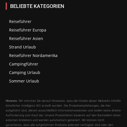
BELIEBTE KATEGORIEN
Reiseführer
275
Reiseführer Europa
202
Reiseführer Asien
64
Strand Urlaub
39
Reiseführer Nordamerika
33
Campingführer
24
Camping Urlaub
23
Sommer Urlaub
22
Hinweis
: Wir möchten Sie darauf hinweisen, dass die Inhalte dieser Webseite mithilfe
künstlicher Intelligenz (KI) erstellt wurden. Die Produktempfehlungen, die hier
aufgeführt sind, dienen ausschließlich Informationszwecken und stellen keine direkte
Aufforderung zum Kauf dar. Unsere Produktlisten basieren auf den Bestsellern eines
externen Anbieters und werden automatisch generiert. Wir können nicht
garantieren, dass alle aufgeführten Produkte jederzeit verfügbar sind oder den