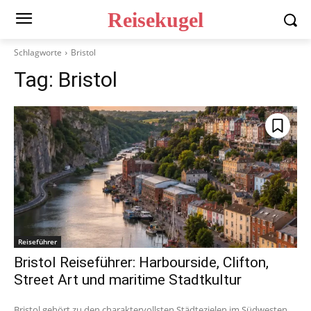
Reisekugel
Schlagworte
Bristol
Tag:
Bristol
Reiseführer
Bristol Reiseführer: Harbourside, Clifton,
Street Art und maritime Stadtkultur
Bristol gehört zu den charaktervollsten Städtezielen im Südwesten